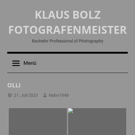
Zum
KLAUS BOLZ
Inhalt
springen
FOTOGRAFENMEISTER
Bachelor Professional of Photography
Menü
OLLI
21. Juli 2023
klabo1948