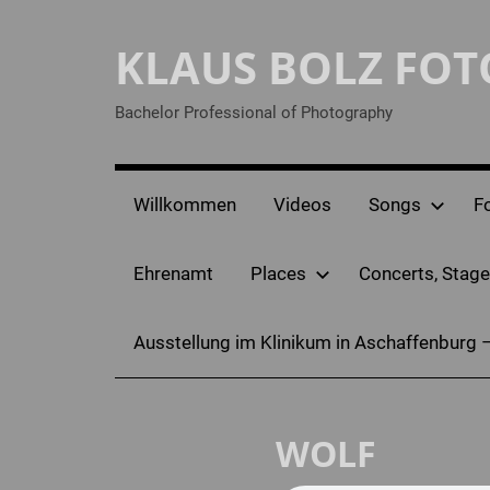
Zum
Inhalt
KLAUS BOLZ FO
springen
Bachelor Professional of Photography
Willkommen
Videos
Songs
F
Ehrenamt
Places
Concerts, Stage
Ausstellung im Klinikum in Aschaffenburg 
WOLF