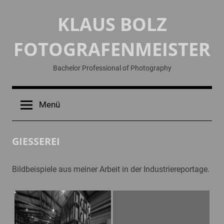
Zum
KLAUS BOLZ
Inhalt
springen
FOTOGRAFENMEISTER
Bachelor Professional of Photography
Menü
GIESSEREI
Bildbeispiele aus meiner Arbeit in der Industriereportage.