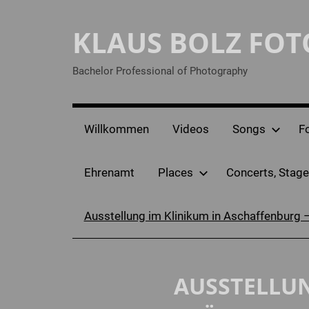
Zum
Inhalt
KLAUS BOLZ FO
springen
Bachelor Professional of Photography
Willkommen
Videos
Songs
F
Ehrenamt
Places
Concerts, Stage
Ausstellung im Klinikum in Aschaffenburg 
AUSSTELLUN