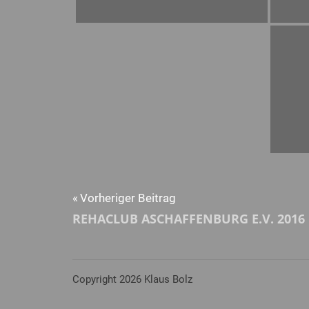
Beitragsnavigation
Vorheriger Beitrag
REHACLUB ASCHAFFENBURG E.V. 2016
Copyright 2026 Klaus Bolz