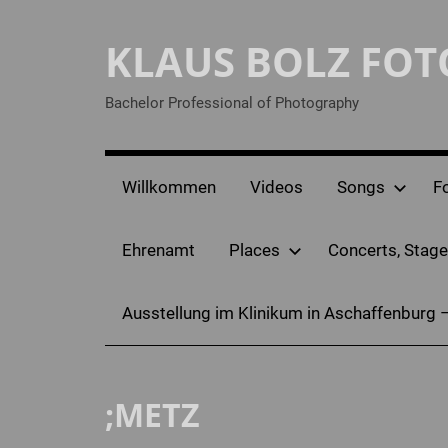
Zum
Inhalt
KLAUS BOLZ FO
springen
Bachelor Professional of Photography
Willkommen
Videos
Songs
F
Ehrenamt
Places
Concerts, Stage
Ausstellung im Klinikum in Aschaffenburg 
;METZ